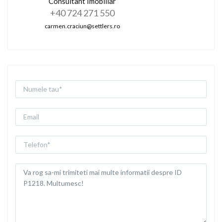
Consultant Imobiliar
+40 724 271 550
carmen.craciun@settlers.ro