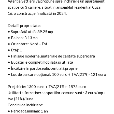
Agenția Settlers vă propune spre închiriere un apartament
spațios cu 3 camere, situat în ansamblul rezidențial Cuza
16, o construcție finalizată în 2024.
Detalii proprietate:
• Suprafață utilă: 89.25 mp
• Balcon: 3.13 mp
• Orientare: Nord – Est
• Etaj: 1
• Finisaje moderne, materiale de calitate superioară
• Bucătărie complet mobilată și utilată
• Încălzire în pardoseală, centrală proprie
• Loc de parcare opțional: 100 euro + TVA(21%)=121 euro
Preț chirie: 1300 euro + TVA(21%)= 1573 euro
Utilitati si intretinerea spatiilor comune sunt : 3 euro/ mp+
tva (21%)/ luna
Condiții de închiriere:
• Perioadă minimă: 1 an