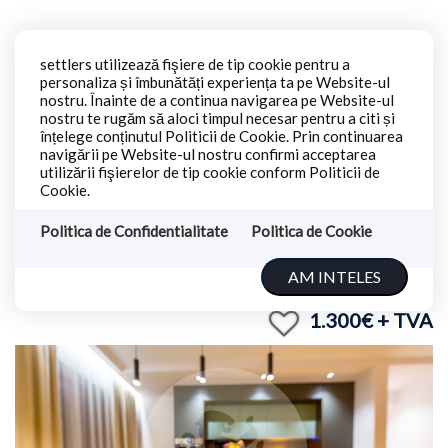
settlers utilizează fişiere de tip cookie pentru a
personaliza și îmbunătăți experiența ta pe Website-ul
nostru. Înainte de a continua navigarea pe Website-ul
nostru te rugăm să aloci timpul necesar pentru a citi și
înțelege conținutul Politicii de Cookie. Prin continuarea
navigării pe Website-ul nostru confirmi acceptarea
APARTAMENT 3 CAMERE PREMIUM
utilizării fişierelor de tip cookie conform Politicii de
Cookie.
CENTRU ISTORIC - COMPLEX CUZA
16
Politica de Confidentialitate
Politica de Cookie
AM INTELES
Brasov, Centrul Istoric
ID: P1218
431
1.300€
+ TVA